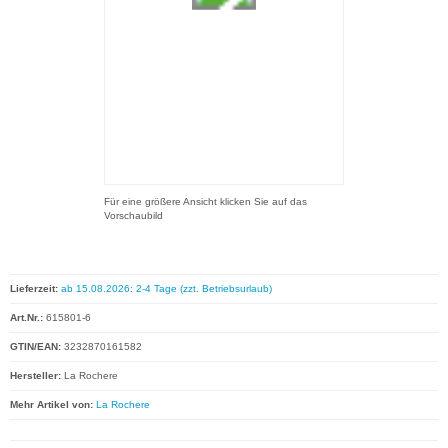
Für eine größere Ansicht klicken Sie auf das
Vorschaubild
Lieferzeit:
ab 15.08.2026: 2-4 Tage (zzt. Betriebsurlaub)
Art.Nr.:
615801-6
GTIN/EAN:
3232870161582
Hersteller:
La Rochere
Mehr Artikel von:
La Rochere