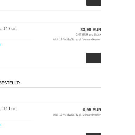
: 14,7 cm,
33,99 EUR
5,67 EUR pro Stück
inkl. 19 % MwSt. zzgl.
Versandkosten
)
BESTELLT:
: 14,1 cm,
6,95 EUR
inkl. 19 % MwSt. zzgl.
Versandkosten
)