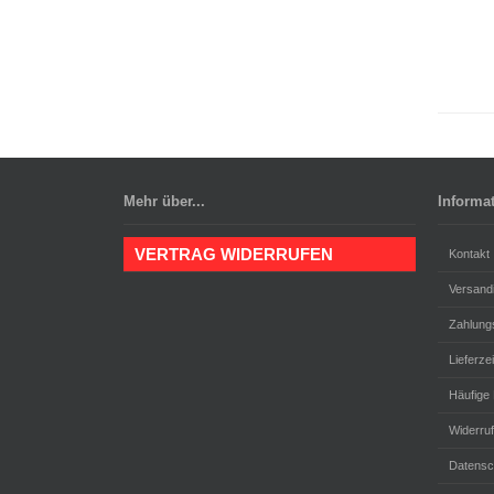
Mehr über...
Informa
VERTRAG WIDERRUFEN
Kontakt
Versand
Zahlung
Lieferzei
Häufige
Widerru
Datensc