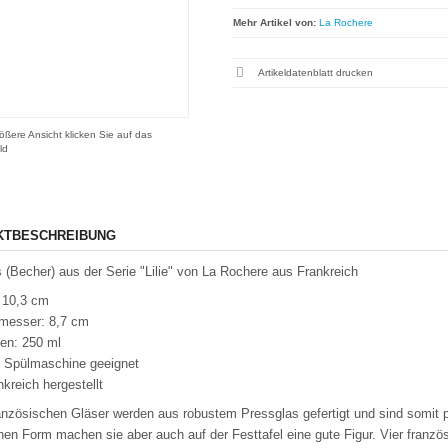
Mehr Artikel von:
La Rochere
Artikeldatenblatt drucken
ößere Ansicht klicken Sie auf das
ld
KTBESCHREIBUNG
s (Becher) aus der Serie "Lilie" von La Rochere aus Frankreich
 10,3 cm
messer: 8,7 cm
en: 250 ml
ie Spülmaschine geeignet
nkreich hergestellt
anzösischen Gläser werden aus robustem Pressglas gefertigt und sind somit pr
hen Form machen sie aber auch auf der Festtafel eine gute Figur. Vier französ