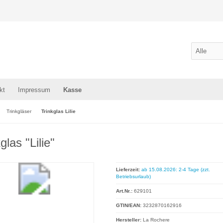
kt
Impressum
Kasse
Trinkgläser
Trinkglas Lilie
glas "Lilie"
Lieferzeit:
ab 15.08.2026: 2-4 Tage (zzt.
Betriebsurlaub)
Art.Nr.:
629101
GTIN/EAN:
3232870162916
Hersteller:
La Rochere