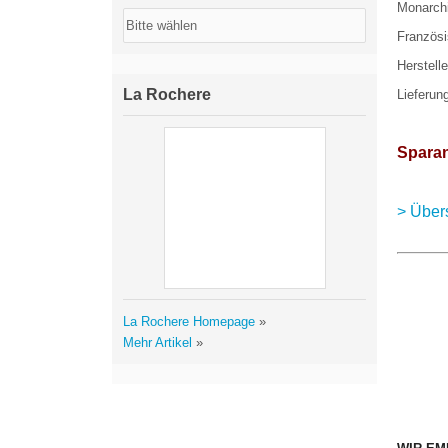
Monarchi
Französi
Herstell
La Rochere
Lieferun
Spara
> Über
La Rochere Homepage
»
Mehr Artikel
»