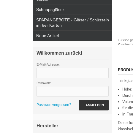
Schnapsgläser
SPARANGEBOTE - Gläser / Schüsseln
im 6er Karton
Neue Artikel
Für eine gr
Vorschaubi
Willkommen zurück!
E-Mail-Adresse:
PRODU
Trinkgla
Passwort:
Höhe:
Durch
Volum
Passwort vergessen?
ANMELDEN
für d
in Fra
Diese fr
Hersteller
klassisc