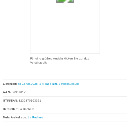
Für eine größere Ansicht klicken Sie auf das
Vorschaubild
Lieferzeit:
ab 15.08.2026: 2-4 Tage (zzt. Betriebsurlaub)
Art.Nr.:
633701-6
GTIN/EAN:
3232870163371
Hersteller:
La Rochere
Mehr Artikel von:
La Rochere