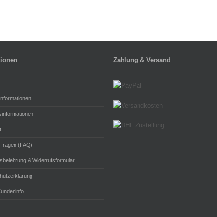
tionen
Zahlung & Versand
informationen
sinformationen
t
 Fragen (FAQ)
fsbelehrung & Widerrufsformular
hutzerklärung
undeninfo