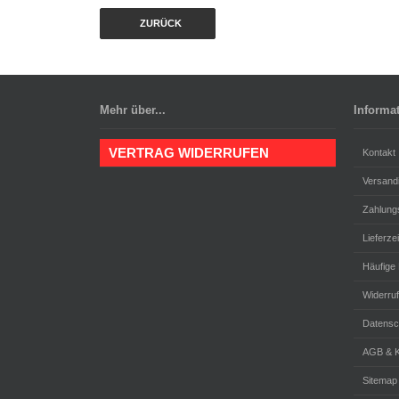
ZURÜCK
Mehr über...
Informa
VERTRAG WIDERRUFEN
Kontakt
Versand
Zahlung
Lieferzei
Häufige
Widerru
Datensc
AGB & K
Sitemap