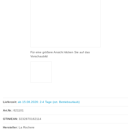
Für eine größere Ansicht klicken Sie auf das
Vorschaubild
Lieferzeit:
ab 15.08.2026: 2-4 Tage (zzt. Betriebsurlaub)
Art.Nr.:
621101
GTIN/EAN:
3232870162114
Hersteller:
La Rochere