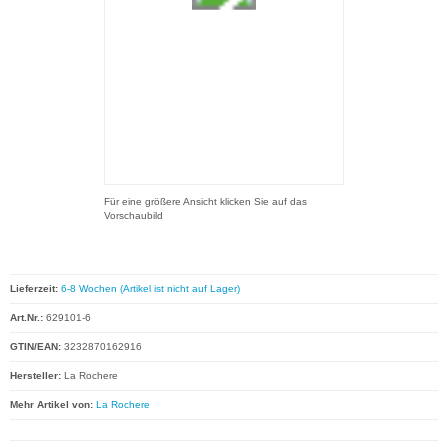
Für eine größere Ansicht klicken Sie auf das
Vorschaubild
Lieferzeit:
6-8 Wochen (Artikel ist nicht auf Lager)
Art.Nr.:
629101-6
GTIN/EAN:
3232870162916
Hersteller:
La Rochere
Mehr Artikel von:
La Rochere