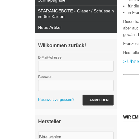
Schnapsgläser
für d
SPARANGEBOTE - Gläser / Schüsseln
in Fra
im 6er Karton
Diese fr
Neue Artikel
aber auc
gewählt 
Französi
Willkommen zurück!
Herstell
E-Mail-Adresse:
> Über
Passwort:
Passwort vergessen?
ANMELDEN
WIR EM
Hersteller