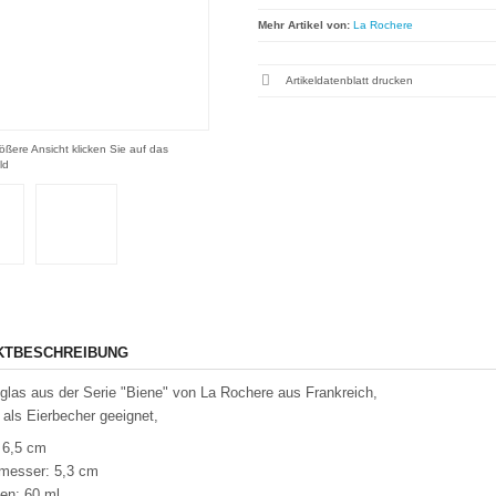
Mehr Artikel von:
La Rochere
Artikeldatenblatt drucken
ößere Ansicht klicken Sie auf das
ld
KTBESCHREIBUNG
las aus der Serie "Biene" von La Rochere aus Frankreich,
 als Eierbecher geeignet,
 6,5 cm
messer: 5,3 cm
en: 60 ml