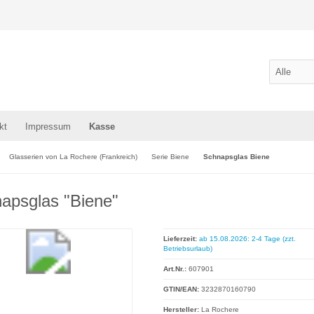
kt
Impressum
Kasse
Glasserien von La Rochere (Frankreich)
Serie Biene
Schnapsglas Biene
apsglas "Biene"
Lieferzeit:
ab 15.08.2026: 2-4 Tage (zzt.
Betriebsurlaub)
Art.Nr.:
607901
GTIN/EAN:
3232870160790
Hersteller:
La Rochere