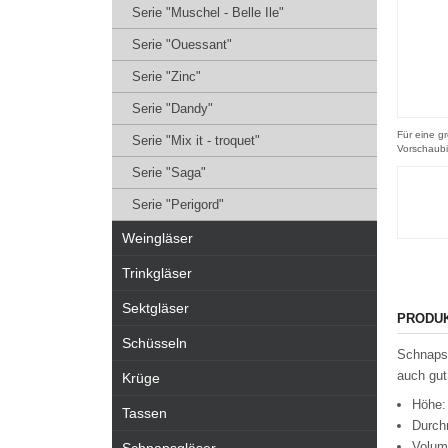
Serie "Muschel - Belle Ile"
Serie "Ouessant"
Serie "Zinc"
Serie "Dandy"
Für eine gr
Serie "Mix it - troquet"
Vorschaubi
Serie "Saga"
Serie "Perigord"
Weingläser
Trinkgläser
Sektgläser
PRODU
Schüsseln
Schnapsg
auch gut
Krüge
Höhe:
Tassen
Durch
Volum