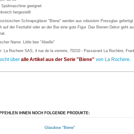
ie Spülmaschine geeignet
nkreich hergestellt
anzösischen Schnapsgläser "Biene" werden aus robustem Pressglas gefertigt
h auf der Festtafel oder an der Bar eine gute Figur. Das Bienen Dekor geht a
hat.
scher Name: Little bee "Abeille"
er: La Rochere SAS, 4 rue de la verrerie, 70210 - Passavant La Rochère, Fran
sicht über
alle Artikel aus der Serie "Biene"
von La Rochere.
PFEHLEN IHNEN NOCH FOLGENDE PRODUKTE:
Glasdose "Biene"