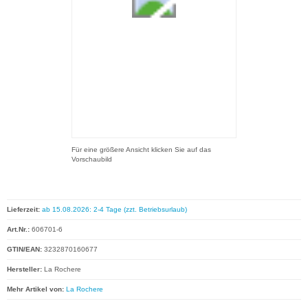
Für eine größere Ansicht klicken Sie auf das
Vorschaubild
Lieferzeit:
ab 15.08.2026: 2-4 Tage (zzt. Betriebsurlaub)
Art.Nr.:
606701-6
GTIN/EAN:
3232870160677
Hersteller:
La Rochere
Mehr Artikel von:
La Rochere